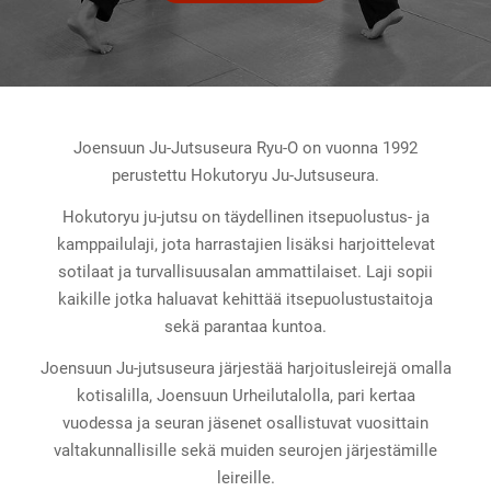
Joensuun Ju-Jutsuseura Ryu-O on vuonna 1992
perustettu Hokutoryu Ju-Jutsuseura.
Hokutoryu ju-jutsu on täydellinen itsepuolustus- ja
kamppailulaji, jota harrastajien lisäksi harjoittelevat
sotilaat ja turvallisuusalan ammattilaiset. Laji sopii
kaikille jotka haluavat kehittää itsepuolustustaitoja
sekä parantaa kuntoa.
Joensuun Ju-jutsuseura järjestää harjoitusleirejä omalla
kotisalilla, Joensuun Urheilutalolla, pari kertaa
vuodessa ja seuran jäsenet osallistuvat vuosittain
valtakunnallisille sekä muiden seurojen järjestämille
leireille.