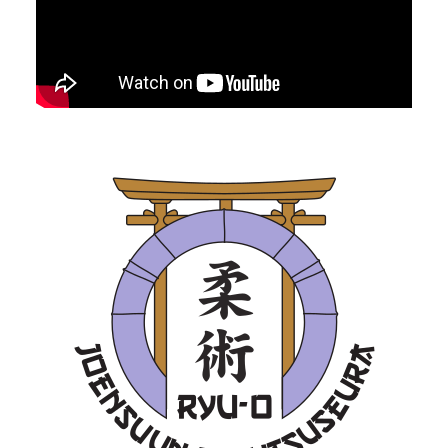
YouTube-videon näyttäminen ei onnistunut.
Tarkista selaimen yksityisyysasetukset.