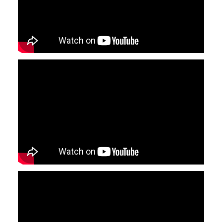
YouTube-videon näyttäminen ei onnistunut.
Tarkista selaimen yksityisyysasetukset.
YouTube-videon näyttäminen ei onnistunut.
Tarkista selaimen yksityisyysasetukset.