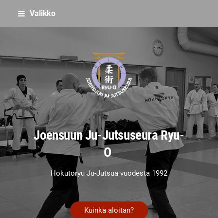
Siirry
Valikko
sivun
sisältöön
Joensuun Ju-Jutsuseura Ryu-O
Joensuun Ju-Jutsuseura Ryu-
O
Hokutoryu Ju-Jutsua vuodesta 1992
Kuinka aloitan?