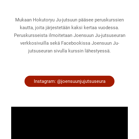
Mukaan Hokutoryu Ju-jutsuun pääsee peruskurssien
kautta, joita järjestetään kaksi kertaa vuodessa.
Peruskursseista ilmoitetaan Joensuun Ju-jutsuseuran
verkkosivuilla sekä Facebookissa Joensuun Ju-
jutsuseuran sivulla kurssin lähestyessä.
Instagram: @joensuunjujutsuseura